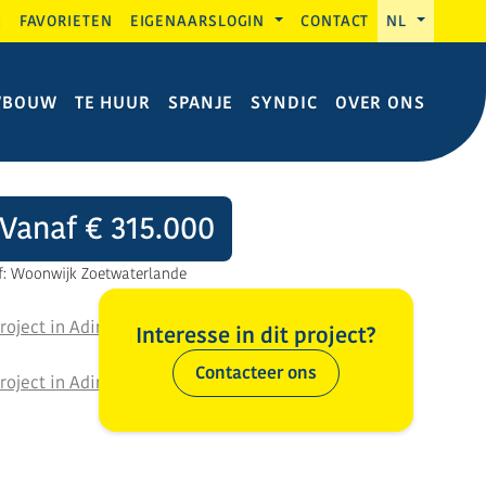
G
FAVORIETEN
EIGENAARSLOGIN
CONTACT
NL
WBOUW
TE HUUR
SPANJE
SYNDIC
OVER ONS
Vanaf € 315.000
f: Woonwijk Zoetwaterlande
Interesse in dit project?
Contacteer ons