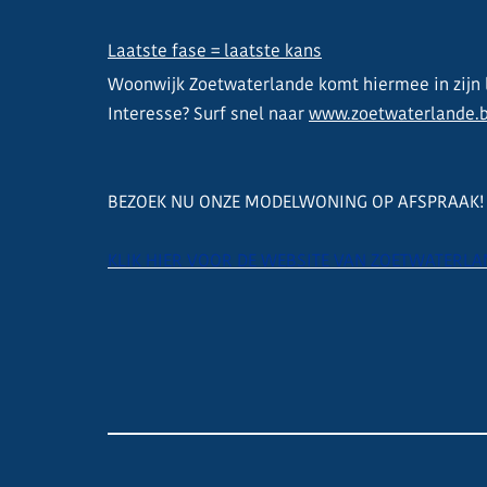
Laatste fase = laatste kans
Woonwijk Zoetwaterlande komt hiermee in zijn la
Interesse? Surf snel naar
www.zoetwaterlande.
BEZOEK NU ONZE MODELWONING OP AFSPRAAK!
KLIK HIER VOOR D
E WEBSITE VAN ZOETWATERLA