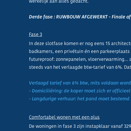
werkelijk aan alles gedacht.
Derde fase : RUWBOUW AFGEWERKT - Finale afw
Fase 3
In deze slotfase komen er nog eens 15 architect
badkamers, een privétuin én een parkeerplaats 
futureproof: zonnepanelen, vloerverwarming… al
steeds van het verlaagde btw-tarief van 6%. Dat
Verlaagd tarief van 6% btw, mits voldaan wor
- Domiciliëring: de koper moet zich er officiee
- Langdurige verhuur: het pand moet bestemd z
Comfortabel wonen met een plus
De woningen in fase 3 zijn instapklaar vanaf 32