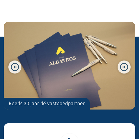
De Panne
Reeds 30 jaar dé vastgoedpartner
Investeren aan de Belgische kust.