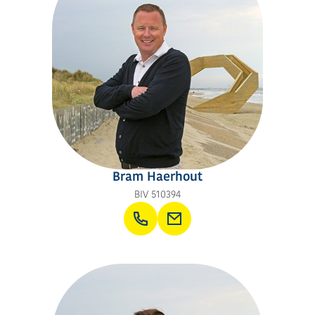
Bram Haerhout
BIV 510394