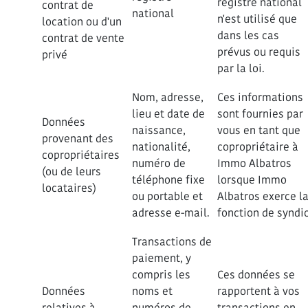
registre national
contrat de
national
n'est utilisé que
location ou d'un
dans les cas
contrat de vente
prévus ou requis
privé
par la loi.
Nom, adresse,
Ces informations
lieu et date de
sont fournies par
Données
naissance,
vous en tant que
provenant des
nationalité,
copropriétaire à
copropriétaires
numéro de
Immo Albatros
(ou de leurs
téléphone fixe
lorsque Immo
locataires)
ou portable et
Albatros exerce l
adresse e-mail.
fonction de syndi
Transactions de
paiement, y
compris les
Ces données se
Données
noms et
rapportent à vos
relatives à
numéros de
transactions en