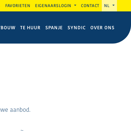
G
FAVORIETEN
EIGENAARSLOGIN
CONTACT
NL
WBOUW
TE HUUR
SPANJE
SYNDIC
OVER ONS
uwe aanbod.