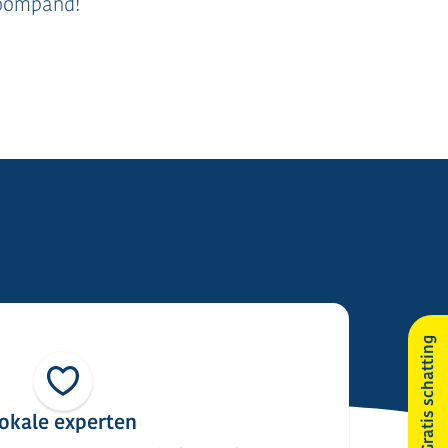
roompand!
Gratis schatting
okale experten