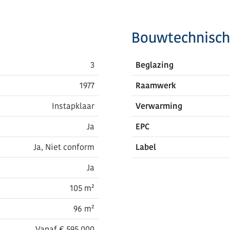
Bouwtechnisch
3
Beglazing
1977
Raamwerk
Instapklaar
Verwarming
Ja
EPC
Ja, Niet conform
Label
Ja
105 m²
96 m²
Vanaf € 595.000