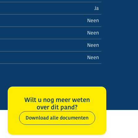
Ja
Neen
Neen
Neen
Neen
Wilt u nog meer weten
over dit pand?
Download alle documenten