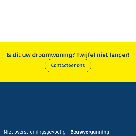
Is dit uw droomwoning? Twijfel niet langer!
Contacteer ons
Niet overstromingsgevoelig
Bouwvergunning