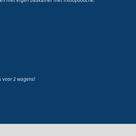
één met eigen badkamer met inloopdouche.
s voor 2 wagens!