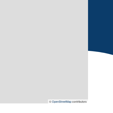
©
OpenStreetMap
contributors