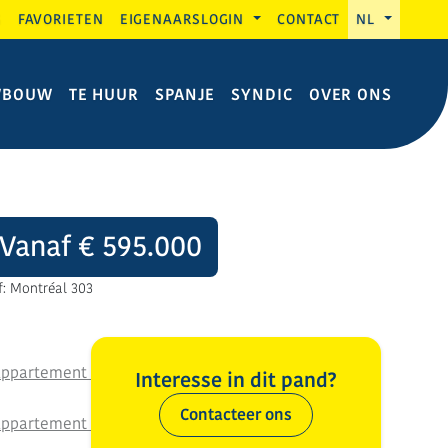
G
FAVORIETEN
EIGENAARSLOGIN
CONTACT
NL
WBOUW
TE HUUR
SPANJE
SYNDIC
OVER ONS
Vanaf € 595.000
f: Montréal 303
Interesse in dit pand?
Contacteer ons