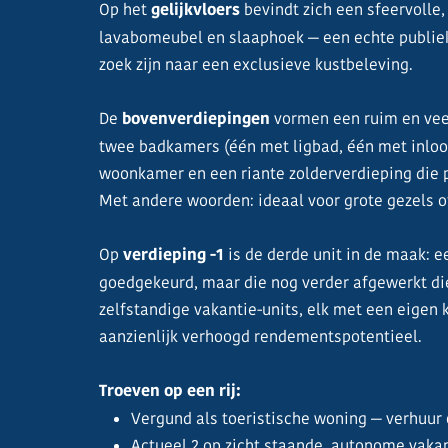
Op het
gelijkvloers
bevindt zich een sfeervolle,
lavabomeubel en slaaphoek — een echte publiek
zoek zijn naar een exclusieve kustbeleving.
De
bovenverdiepingen
vormen een ruim en veel
twee badkamers (één met ligbad, één met inloop
woonkamer en een riante zolderverdieping die p
Met andere woorden: ideaal voor grote gezels o
Op
verdieping -1
is de derde unit in de maak:
goedgekeurd, maar die nog verder afgewerkt dien
zelfstandige vakantie-units, elk met een eigen 
aanzienlijk verhoogd rendementspotentieel.
Troeven op een rij:
Vergund als toeristische woning — verhuur
Actueel 2 op zicht staande, autonome vakan