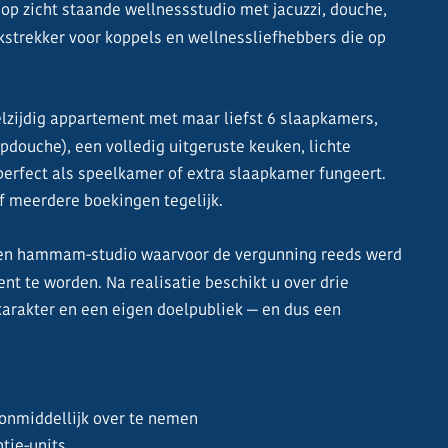
 op zicht staande wellnessstudio met jacuzzi, douche,
strekker voor koppels en wellnessliefhebbers die op
zijdig appartement met maar liefst 6 slaapkamers,
douche), een volledig uitgeruste keuken, lichte
erfect als speelkamer of extra slaapkamer fungeert.
f meerdere boekingen tegelijk.
 een hammam-studio waarvoor de vergunning reeds werd
t te worden. Na realisatie beschikt u over drie
karakter en een eigen doelpubliek — en dus een
 onmiddellijk over te nemen
tie-units