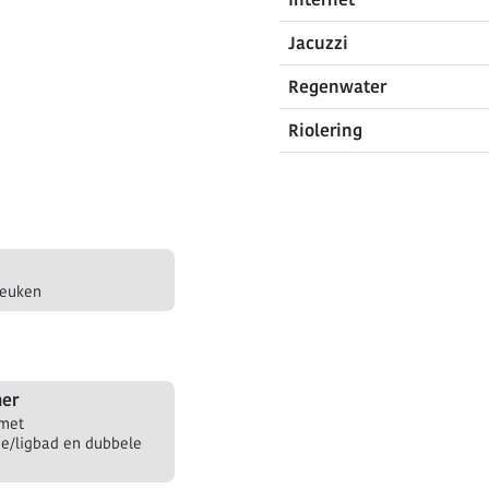
Jacuzzi
Regenwater
Riolering
keuken
er
met
e/ligbad en dubbele