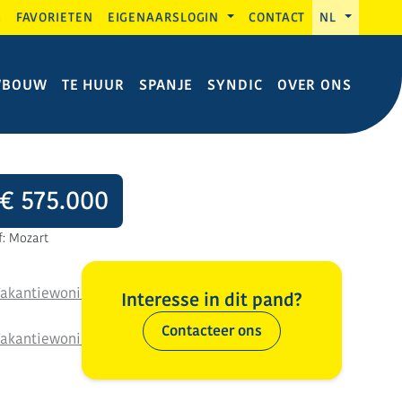
G
FAVORIETEN
EIGENAARSLOGIN
CONTACT
NL
WBOUW
TE HUUR
SPANJE
SYNDIC
OVER ONS
€ 575.000
f: Mozart
Interesse in dit pand?
Contacteer ons