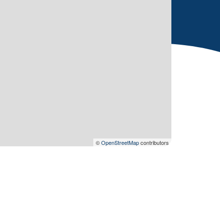
©
OpenStreetMap
contributors