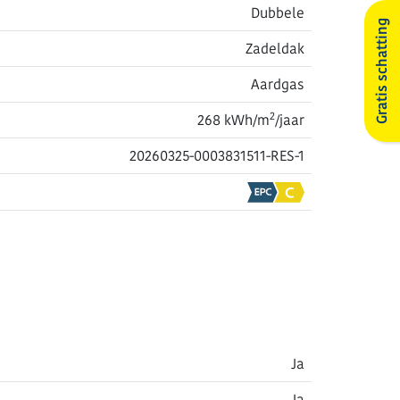
Dubbele
Gratis schatting
Zadeldak
Aardgas
2
268 kWh/m
/jaar
20260325-0003831511-RES-1
Ja
Ja