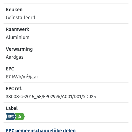
Keuken
Geïnstalleerd
Raamwerk
Aluminium
Verwarming
Aardgas
EPC
2
87 kWh/m
/jaar
EPC ref.
38008-G-2015_58/EP02996/A001/D01/SD025
Label
EPC gemeenschappelijke delen