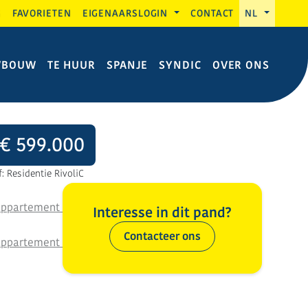
G
FAVORIETEN
EIGENAARSLOGIN
CONTACT
NL
WBOUW
TE HUUR
SPANJE
SYNDIC
OVER ONS
€ 599.000
f: Residentie RivoliC
Interesse in dit pand?
Contacteer ons