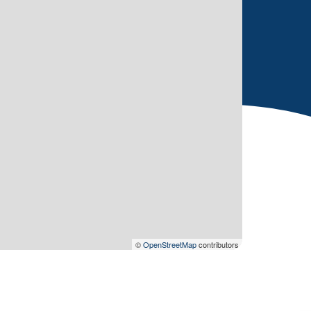
©
OpenStreetMap
contributors