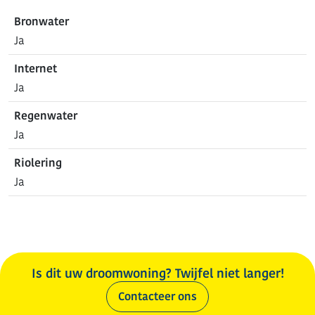
Bronwater
Ja
Internet
Ja
Regenwater
Ja
Riolering
Ja
Is dit uw droomwoning? Twijfel niet langer!
Contacteer ons