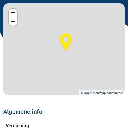
+
−
©
OpenStreetMap
contributors
Algemene info
Verdieping