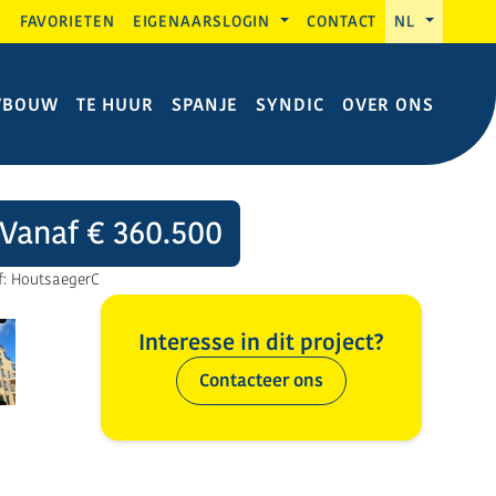
G
FAVORIETEN
EIGENAARSLOGIN
CONTACT
NL
WBOUW
TE HUUR
SPANJE
SYNDIC
OVER ONS
Vanaf € 360.500
f: HoutsaegerC
Interesse in dit project?
Contacteer ons