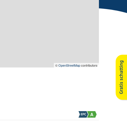
Gratis schatting
©
OpenStreetMap
contributors