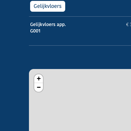
Gelijkvloers
Gelijkvloers app.
€ 
G001
+
−