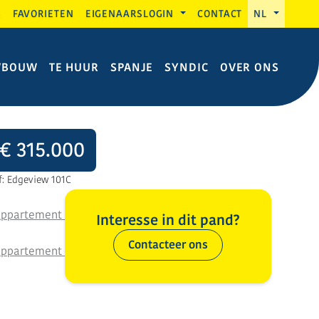
G
FAVORIETEN
EIGENAARSLOGIN
CONTACT
NL
WBOUW
TE HUUR
SPANJE
SYNDIC
OVER ONS
€ 315.000
f: Edgeview 101C
Interesse in dit pand?
Contacteer ons