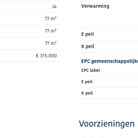
Verwarming
Ja
77 m²
77 m²
E peil
77 m²
K peil
€ 315.000
EPC gemeenschappelijk
EPC label
E peil
K peil
Voorzieningen