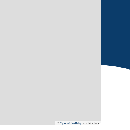
©
OpenStreetMap
contributors