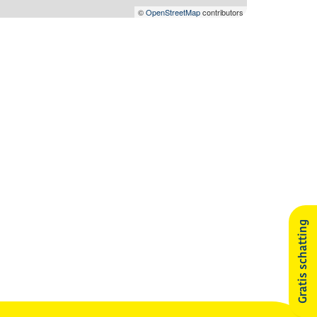
©
OpenStreetMap
contributors
Gratis schatting