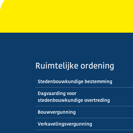
Ruimtelijke ordening
Stedenbouwkundige bestemming
Dagvaarding voor
stedenbouwkundige overtreding
Bouwvergunning
Verkavelingsvergunning