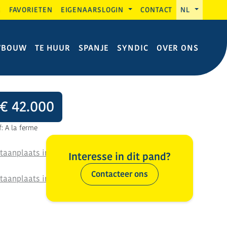
G
FAVORIETEN
EIGENAARSLOGIN
CONTACT
NL
WBOUW
TE HUUR
SPANJE
SYNDIC
OVER ONS
€ 42.000
f: A la ferme
Interesse in dit pand?
Contacteer ons