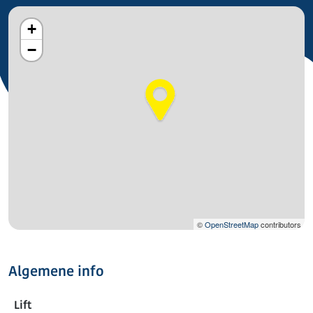
+
−
©
OpenStreetMap
contributors
Algemene info
Lift