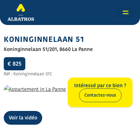
KONINGINNELAAN 51
Koninginnelaan 51/201, 8660 La Panne
€ 825
Réf : Koninginnelaan 51C
Intéressé par ce bien ?
Contactez-nous
Toutes les photos (20)
Voir la vidéo