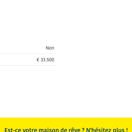
Non
€ 33.500
Est-ce votre maison de rêve ? N'hésitez plus !