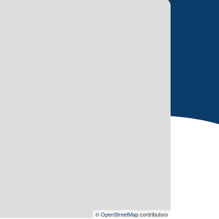
©
OpenStreetMap
contributors