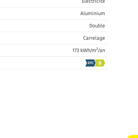
Électricité
Aluminium
Double
Carrelage
2
173 kWh/m
/an