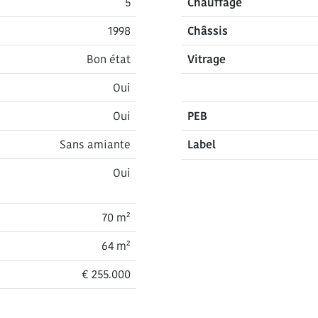
5
Chauffage
1998
Châssis
Bon état
Vitrage
Oui
Oui
PEB
Sans amiante
Label
Oui
70 m²
64 m²
€ 255.000