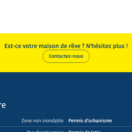
Est-ce votre maison de rêve ? N'hésitez plus !
Contactez-nous
re
Zone non inondable
Permis d’urbanisme