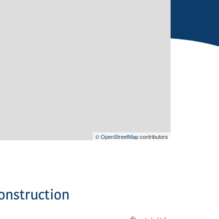
©
OpenStreetMap
contributors
onstruction