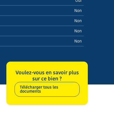
Oui
Non
Non
Non
Non
Voulez-vous en savoir plus
sur ce bien ?
Télécharger tous les
documents