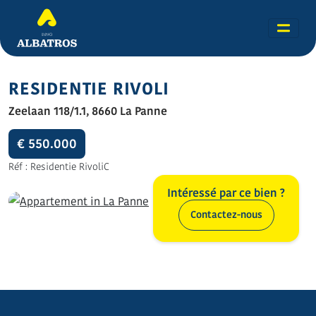
RESIDENTIE RIVOLI
Zeelaan 118/1.1, 8660 La Panne
€ 550.000
Réf : Residentie RivoliC
Intéressé par ce bien ?
Contactez-nous
Toutes les photos (13)