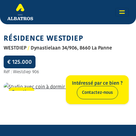
RÉSIDENCE WESTDIEP
WESTDIEP
/
Dynastielaan 34/906, 8660 La Panne
€ 125.000
Réf : Westdiep 906
Intéressé par ce bien ?
En option
Contactez-nous
Toutes les photos (20)