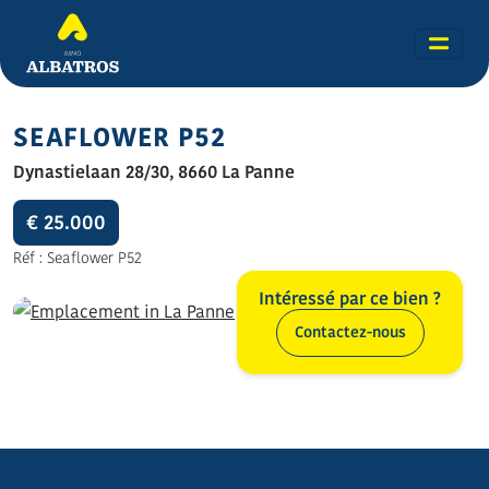
SEAFLOWER P52
Dynastielaan 28/30, 8660 La Panne
€ 25.000
Réf : Seaflower P52
Intéressé par ce bien ?
Contactez-nous
Toutes les photos (6)