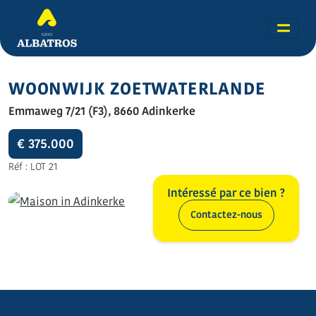
WOONWIJK ZOETWATERLANDE
Emmaweg 7/21 (F3), 8660 Adinkerke
€ 375.000
Réf : LOT 21
Intéressé par ce bien ?
Contactez-nous
Toutes les photos (11)