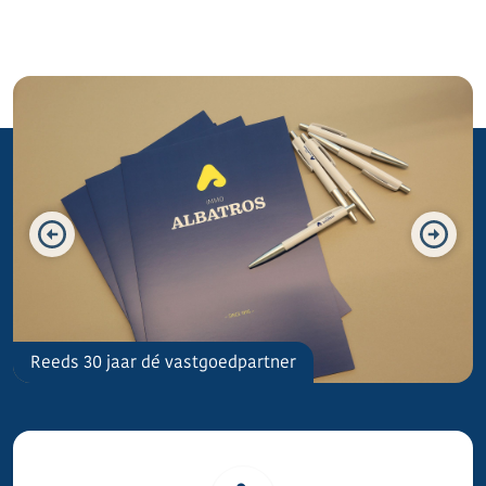
De Panne
Reeds 30 jaar dé vastgoedpartner
Investeren aan de Belgische kust.