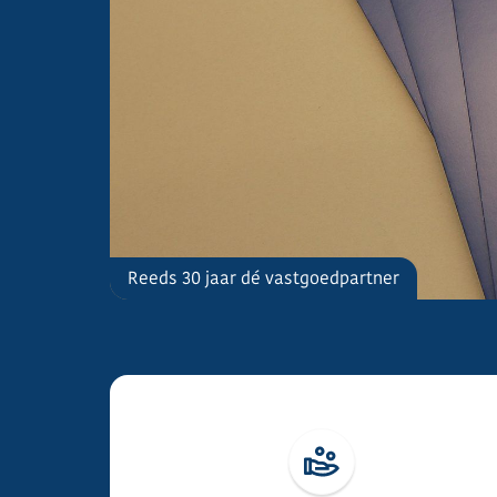
De Panne
Reeds 30 jaar dé vastgoedpartner
Investeren aan de Belgische kust.