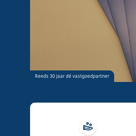
De Panne
Reeds 30 jaar dé vastgoedpartner
Investeren aan de Belgische kust.