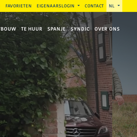
G
FAVORIETEN
EIGENAARSLOGIN
CONTACT
NL
WBOUW
TE HUUR
SPANJE
SYNDIC
OVER ONS