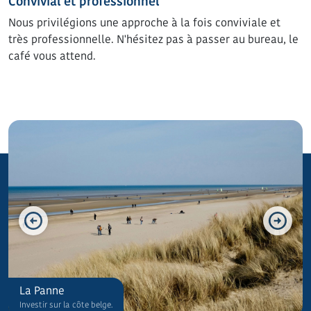
Convivial et professionnel
Nous privilégions une approche à la fois conviviale et
très professionnelle. N'hésitez pas à passer au bureau, le
café vous attend.
Déjà 30 ans votre partenaire
La Panne
immobilier
Investir sur la côte belge.