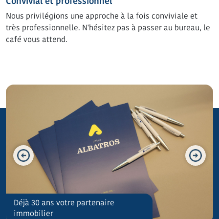
Convivial et professionnel
Nous privilégions une approche à la fois conviviale et
très professionnelle. N'hésitez pas à passer au bureau, le
café vous attend.
Déjà 30 ans votre partenaire
La Panne
immobilier
Investir sur la côte belge.